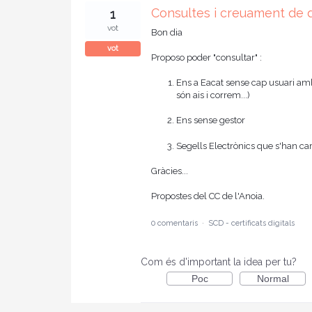
Consultes i creuament de 
1
vot
Bon dia
vot
Proposo poder "consultar" :
Ens a Eacat sense cap usuari amb c
són ais i correm...)
Ens sense gestor
Segells Electrònics que s'han ca
Gràcies...
Propostes del CC de l'Anoia.
0 comentaris
·
SCD - certificats digitals
Com és d'important la idea per tu?
Poc
Normal