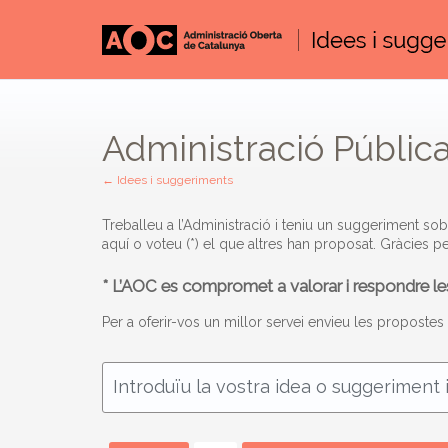
Saltar
al
contingut
Administració Públic
← Idees i suggeriments
Treballeu a l’Administració i teniu un suggeriment s
aquí o voteu (*) el que altres han proposat. Gràcies per
* L’AOC es compromet a valorar i respondre 
Per a oferir-vos un millor servei envieu les proposte
Introduïu la vostra idea o suggeriment i
5
resultats