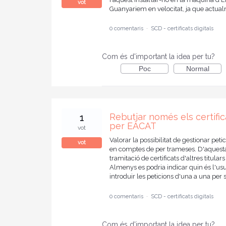
vot
Guanyariem en velocitat, ja que actua
0 comentaris
·
SCD - certificats digitals
Com és d'important la idea per tu?
Poc
Normal
Rebutjar només els certific
1
per EACAT
vot
Valorar la possibilitat de gestionar peti
vot
en comptes de per trameses. D'aquesta m
tramitació de certificats d'altres titu
Almenys es podria indicar quin és l'usu
introduir les peticions d'una a una per 
0 comentaris
·
SCD - certificats digitals
Com és d'important la idea per tu?