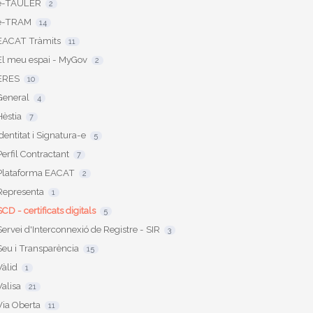
e-TAULER
2
e-TRAM
14
EACAT Tràmits
11
El meu espai - MyGov
2
ERES
10
General
4
Hèstia
7
Identitat i Signatura-e
5
Perfil Contractant
7
Plataforma EACAT
2
Representa
1
SCD - certificats digitals
5
Servei d'Interconnexió de Registre - SIR
3
Seu i Transparència
15
Vàlid
1
Valisa
21
Via Oberta
11