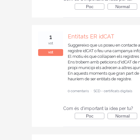
Poc
Normal
Entitats ER idCAT
1
vot
Suggereixo que us poseu en contacte 
registre idCAT o feu una campanya infor
vot
El motiu és que col·lapsen els registres
Ens trobem amb peticions d'idCAT de mu
propi municipi els adrecen a altres ajun
En aquests moments que gran part de la
hauríem de ser entitats de registre.
0 comentaris
·
SCD - certificats digitals
Com és d'important la idea per tu?
Poc
Normal