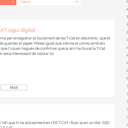
Status
AT sigui digital
ma per enregistrar el lliurament de les T-Cat en electrònic, que el
e guardar el paper. Potser igual que s'envia el correu amb els
 que l'usuari hagués de confirmar que ja se li ha lliurat la T-Cat.
 seria interessant de valorar-lo.
Molt
c HD que hi ha actualment en l'ER T-CAT i ficar-la en un disc SSD,
R T-CAT.