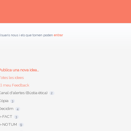
Usuaris nous i els que tornen poden
entrar
Categories
Publica una nova idea…
Totes les idees
El meu Feedback
Canal d'alertes (Bústia ètica)
2
Còpia
3
Decidim
4
e-FACT
3
e-NOTUM
9