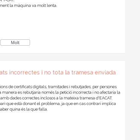
lment la màquina va molt lenta.
Molt
ats incorrectes i no tota la tramesa enviada
cions de certificats digitals, tramitades i rebutjades, per persones
anera es rebutjaria només la petició incorrecta i no afectaria la
lars amb dades correctes inclosos a la mateixa tramesa d'EACAT.
ari que està donant el problema, ja que en cas contrari implica
saber quina és la que falla.