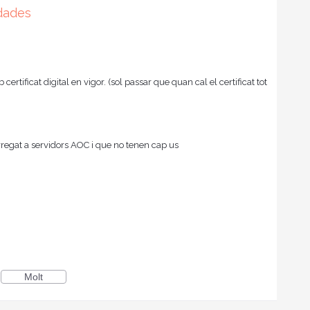
dades
ertificat digital en vigor. (sol passar que quan cal el certificat tot
rregat a servidors AOC i que no tenen cap us
Molt