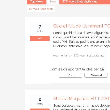
Top
idees
Nou
trobats
El meu Feedback
Que el full de lliurament TC
7
vots
Penso que hi hauria d'haver algun siste
comprovant fos un arxiu i no s'hagués d
vot
codis PIN i Puk, es podria enviar un link
Qualsevol sistema que eliminés el paper
0 comentaris
·
SCD - certificats digitals
Com és d'important la idea per tu?
Poc
Normal
Millora Maquinari ER T-CAT
2
vots
Seria possible crear una imatge del dis
i aquest instal·lar-ho en la màquina d'E